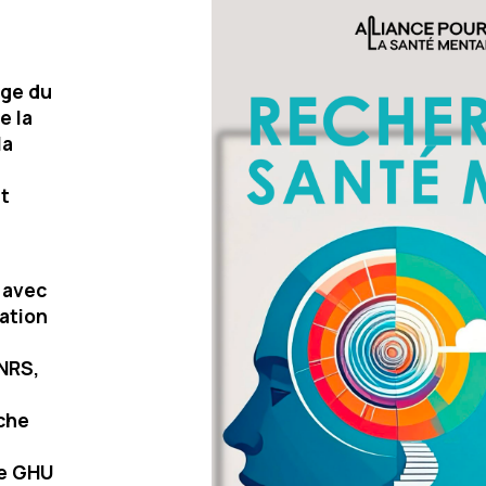
age du
e la
la
t
 avec
ation
NRS,
che
e GHU