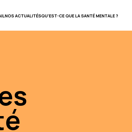
IL
NOS ACTUALITÉS
QU’EST-CE QUE LA SANTÉ MENTALE ?
des
té